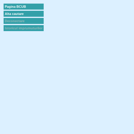
Pagina BCUB
Alta cautare
Deconectare
Istoricul imprumuturilor