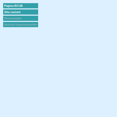
Pagina BCUB
Alta cautare
Deconectare
Istoricul imprumuturilor