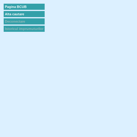
Pagina BCUB
Alta cautare
Deconectare
Istoricul imprumuturilor