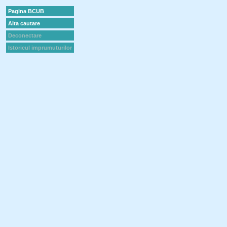
Pagina BCUB
Alta cautare
Deconectare
Istoricul imprumuturilor