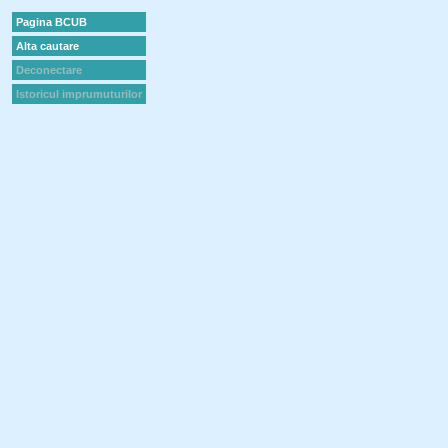
Pagina BCUB
Alta cautare
Deconectare
Istoricul imprumuturilor