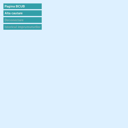
Pagina BCUB
Alta cautare
Deconectare
Istoricul imprumuturilor