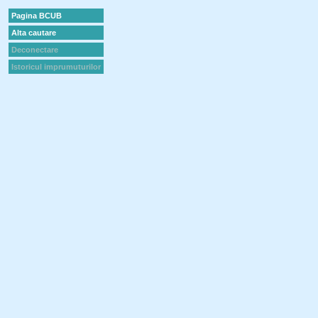
Pagina BCUB
Alta cautare
Deconectare
Istoricul imprumuturilor