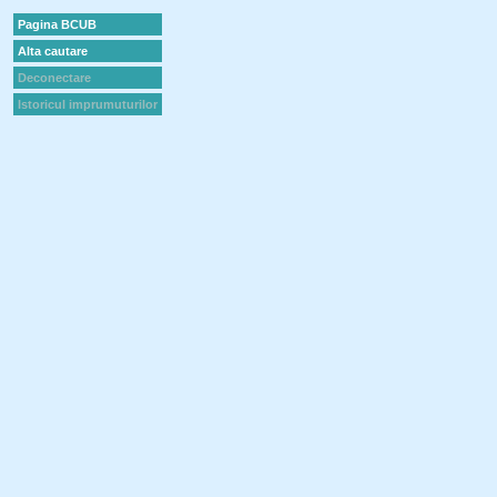
Pagina BCUB
Alta cautare
Deconectare
Istoricul imprumuturilor