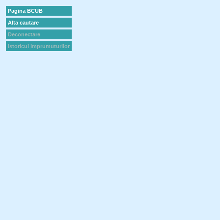
Pagina BCUB
Alta cautare
Deconectare
Istoricul imprumuturilor