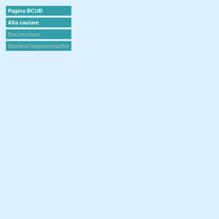
Pagina BCUB
Alta cautare
Deconectare
Istoricul imprumuturilor