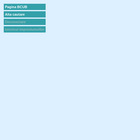
Pagina BCUB
Alta cautare
Deconectare
Istoricul imprumuturilor