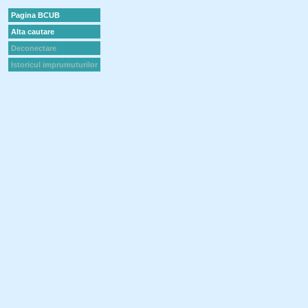
Pagina BCUB
Alta cautare
Deconectare
Istoricul imprumuturilor