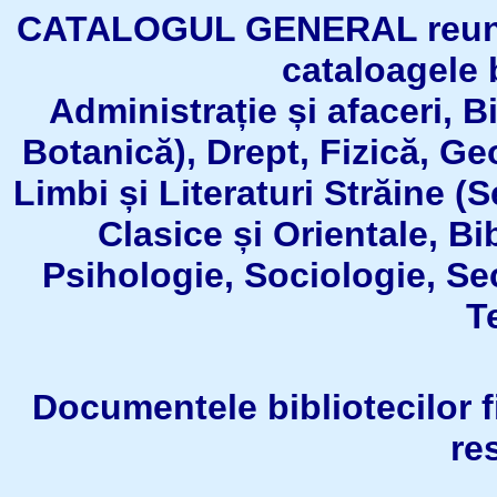
CATALOGUL GENERAL reuneşt
cataloagele b
Administrație și afaceri, B
Botanică), Drept, Fizică, Geo
Limbi și Literaturi Străine (
Clasice și Orientale, Bi
Psihologie, Sociologie, Se
T
Documentele bibliotecilor fil
re