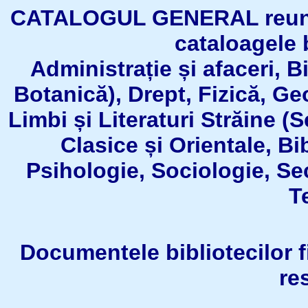
CATALOGUL GENERAL reuneşt
cataloagele b
Administrație și afaceri, B
Botanică), Drept, Fizică, Geo
Limbi și Literaturi Străine (
Clasice și Orientale, Bi
Psihologie, Sociologie, Se
T
Documentele bibliotecilor fil
re