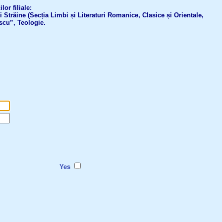
or filiale:
ri Străine (Secția Limbi și Literaturi Romanice, Clasice și Orientale,
scu”, Teologie.
Yes