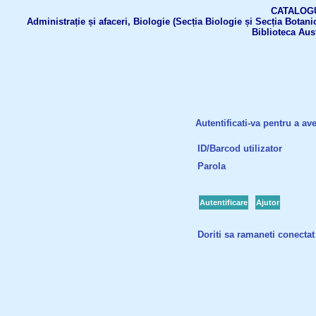
CATALOGUL 
Administrație și afaceri, Biologie (Secția Biologie și Secția Botanic
Biblioteca Aus
Autentificati-va pentru a ave
ID/Barcod utilizator
Parola
Autentificare
Ajutor
Doriti sa ramaneti conectat