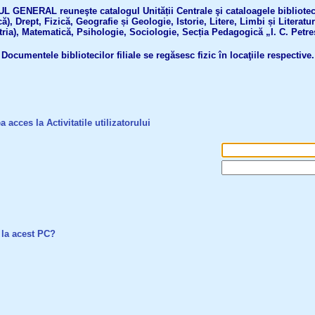
GENERAL reuneşte catalogul Unității Centrale şi cataloagele bibliotecil
ă), Drept, Fizică, Geografie și Geologie, Istorie, Litere, Limbi și Literatu
tria), Matematică, Psihologie, Sociologie, Secția Pedagogică „I. C. Petre
Documentele bibliotecilor filiale se regăsesc fizic în locaţiile respective.
a acces la Activitatile utilizatorului
 la acest PC?