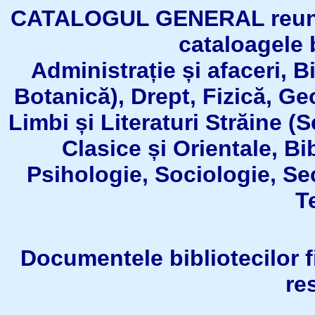
CATALOGUL GENERAL reuneşt
cataloagele b
Administrație și afaceri, B
Botanică), Drept, Fizică, Geo
Limbi și Literaturi Străine (
Clasice și Orientale, Bi
Psihologie, Sociologie, Se
T
Documentele bibliotecilor fil
re