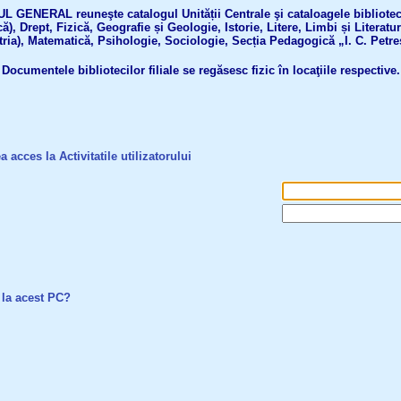
GENERAL reuneşte catalogul Unității Centrale şi cataloagele bibliotecil
ă), Drept, Fizică, Geografie și Geologie, Istorie, Litere, Limbi și Literatu
tria), Matematică, Psihologie, Sociologie, Secția Pedagogică „I. C. Petre
Documentele bibliotecilor filiale se regăsesc fizic în locaţiile respective.
a acces la Activitatile utilizatorului
 la acest PC?