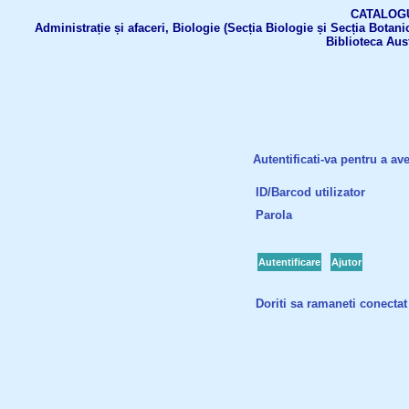
CATALOGUL 
Administrație și afaceri, Biologie (Secția Biologie și Secția Botanic
Biblioteca Aus
Autentificati-va pentru a ave
ID/Barcod utilizator
Parola
Autentificare
Ajutor
Doriti sa ramaneti conectat