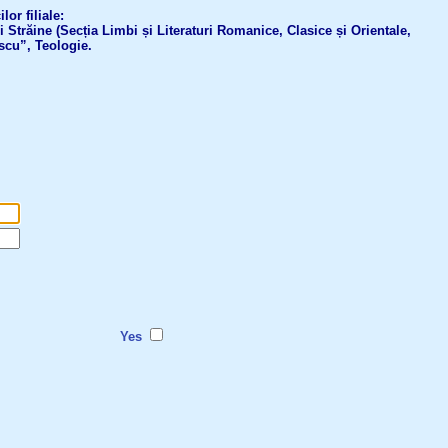
or filiale:
ri Străine (Secția Limbi și Literaturi Romanice, Clasice și Orientale,
scu”, Teologie.
Yes