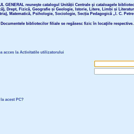
GENERAL reuneşte catalogul Unității Centrale şi cataloagele bibliotecil
ă), Drept, Fizică, Geografie și Geologie, Istorie, Litere, Limbi și Literatu
tria), Matematică, Psihologie, Sociologie, Secția Pedagogică „I. C. Petre
Documentele bibliotecilor filiale se regăsesc fizic în locaţiile respective.
a acces la Activitatile utilizatorului
 la acest PC?