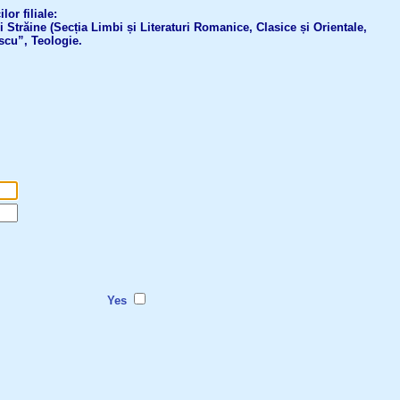
or filiale:
ri Străine (Secția Limbi și Literaturi Romanice, Clasice și Orientale,
scu”, Teologie.
Yes