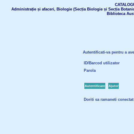
CATALOGUL 
Administrație și afaceri, Biologie (Secția Biologie și Secția Botanic
Biblioteca Aus
Autentificati-va pentru a ave
ID/Barcod utilizator
Parola
Autentificare
Ajutor
Doriti sa ramaneti conectat