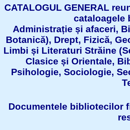
CATALOGUL GENERAL reuneşt
cataloagele b
Administrație și afaceri, B
Botanică), Drept, Fizică, Geo
Limbi și Literaturi Străine (
Clasice și Orientale, Bi
Psihologie, Sociologie, Se
T
Documentele bibliotecilor fil
re