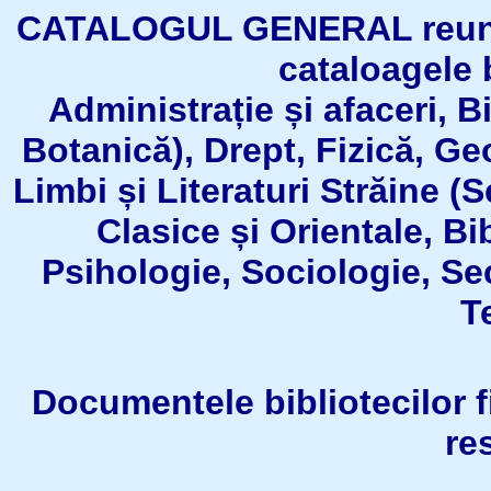
CATALOGUL GENERAL reuneşt
cataloagele b
Administrație și afaceri, B
Botanică), Drept, Fizică, Geo
Limbi și Literaturi Străine (
Clasice și Orientale, Bi
Psihologie, Sociologie, Se
T
Documentele bibliotecilor fil
re