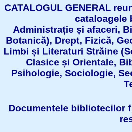
CATALOGUL GENERAL reuneşt
cataloagele b
Administrație și afaceri, B
Botanică), Drept, Fizică, Geo
Limbi și Literaturi Străine (
Clasice și Orientale, Bi
Psihologie, Sociologie, Se
T
Documentele bibliotecilor fil
re