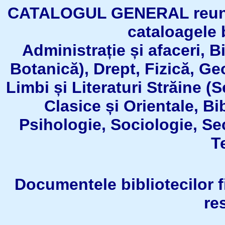
CATALOGUL GENERAL reuneşt
cataloagele b
Administrație și afaceri, B
Botanică), Drept, Fizică, Geo
Limbi și Literaturi Străine (
Clasice și Orientale, Bi
Psihologie, Sociologie, Se
T
Documentele bibliotecilor fil
re