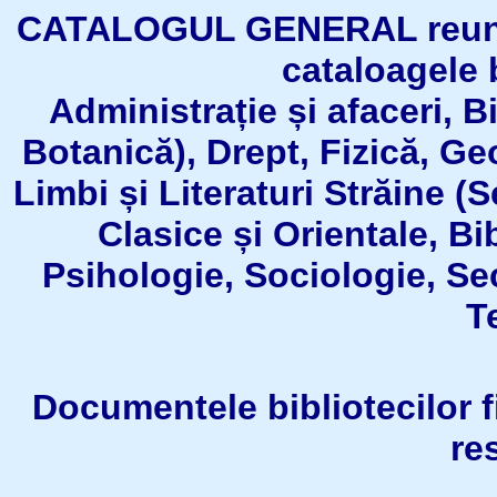
CATALOGUL GENERAL reuneşt
cataloagele b
Administrație și afaceri, B
Botanică), Drept, Fizică, Geo
Limbi și Literaturi Străine (
Clasice și Orientale, Bi
Psihologie, Sociologie, Se
T
Documentele bibliotecilor fil
re