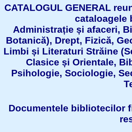
CATALOGUL GENERAL reuneşt
cataloagele b
Administrație și afaceri, B
Botanică), Drept, Fizică, Geo
Limbi și Literaturi Străine (
Clasice și Orientale, Bi
Psihologie, Sociologie, Se
T
Documentele bibliotecilor fil
re