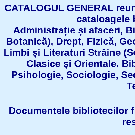
CATALOGUL GENERAL reuneşt
cataloagele b
Administrație și afaceri, B
Botanică), Drept, Fizică, Geo
Limbi și Literaturi Străine (
Clasice și Orientale, Bi
Psihologie, Sociologie, Se
T
Documentele bibliotecilor fil
re