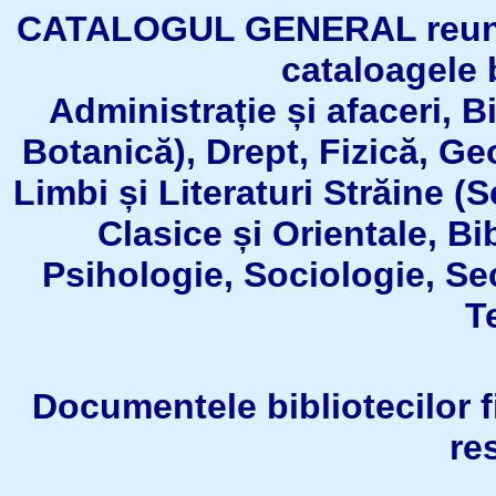
CATALOGUL GENERAL reuneşt
cataloagele b
Administrație și afaceri, B
Botanică), Drept, Fizică, Geo
Limbi și Literaturi Străine (
Clasice și Orientale, Bi
Psihologie, Sociologie, Se
T
Documentele bibliotecilor fil
re