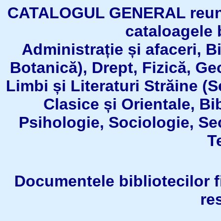
CATALOGUL GENERAL reuneşt
cataloagele b
Administrație și afaceri, B
Botanică), Drept, Fizică, Geo
Limbi și Literaturi Străine (
Clasice și Orientale, Bi
Psihologie, Sociologie, Se
T
Documentele bibliotecilor fil
re