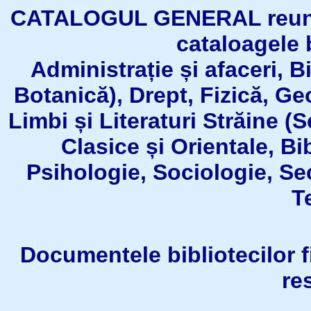
CATALOGUL GENERAL reuneşt
cataloagele b
Administrație și afaceri, B
Botanică), Drept, Fizică, Geo
Limbi și Literaturi Străine (
Clasice și Orientale, Bi
Psihologie, Sociologie, Se
T
Documentele bibliotecilor fil
re