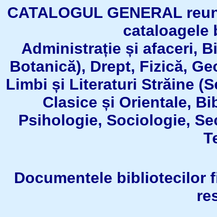
CATALOGUL GENERAL reuneşt
cataloagele b
Administrație și afaceri, B
Botanică), Drept, Fizică, Geo
Limbi și Literaturi Străine (
Clasice și Orientale, Bi
Psihologie, Sociologie, Se
T
Documentele bibliotecilor fil
re