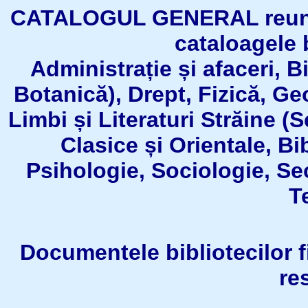
CATALOGUL GENERAL reuneşt
cataloagele b
Administrație și afaceri, B
Botanică), Drept, Fizică, Geo
Limbi și Literaturi Străine (
Clasice și Orientale, Bi
Psihologie, Sociologie, Se
T
Documentele bibliotecilor fil
re