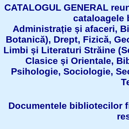
CATALOGUL GENERAL reuneşt
cataloagele b
Administrație și afaceri, B
Botanică), Drept, Fizică, Geo
Limbi și Literaturi Străine (
Clasice și Orientale, Bi
Psihologie, Sociologie, Se
T
Documentele bibliotecilor fil
re