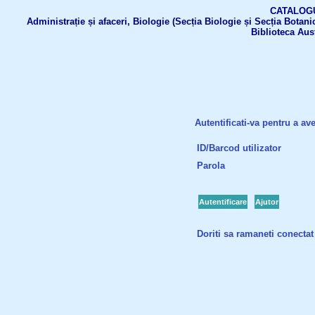
CATALOGUL 
Administrație și afaceri, Biologie (Secția Biologie și Secția Botanic
Biblioteca Aus
Autentificati-va pentru a ave
ID/Barcod utilizator
Parola
Autentificare
Ajutor
Doriti sa ramaneti conectat