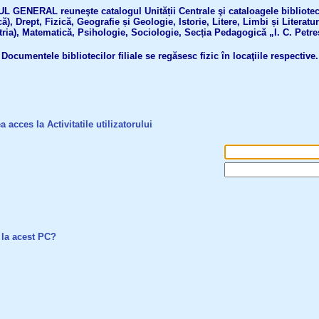
GENERAL reuneşte catalogul Unității Centrale şi cataloagele bibliotecil
ă), Drept, Fizică, Geografie și Geologie, Istorie, Litere, Limbi și Literatu
tria), Matematică, Psihologie, Sociologie, Secția Pedagogică „I. C. Petre
Documentele bibliotecilor filiale se regăsesc fizic în locaţiile respective.
a acces la Activitatile utilizatorului
 la acest PC?