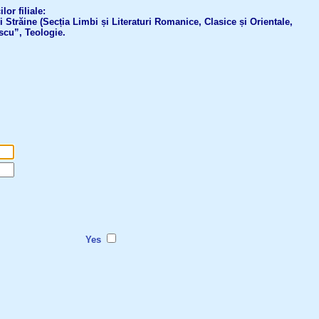
or filiale:
ri Străine (Secția Limbi și Literaturi Romanice, Clasice și Orientale,
scu”, Teologie.
Yes