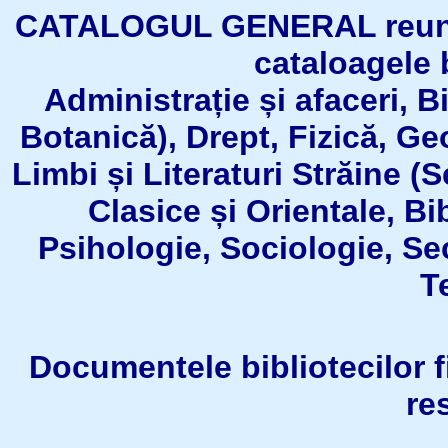
CATALOGUL GENERAL reuneşt
cataloagele b
Administrație și afaceri, B
Botanică), Drept, Fizică, Geo
Limbi și Literaturi Străine (
Clasice și Orientale, Bi
Psihologie, Sociologie, Se
T
Documentele bibliotecilor fil
re