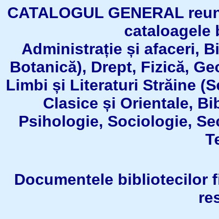
CATALOGUL GENERAL reuneşt
cataloagele b
Administrație și afaceri, B
Botanică), Drept, Fizică, Geo
Limbi și Literaturi Străine (
Clasice și Orientale, Bi
Psihologie, Sociologie, Se
T
Documentele bibliotecilor fil
re