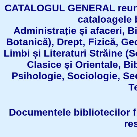
CATALOGUL GENERAL reuneşt
cataloagele b
Administrație și afaceri, B
Botanică), Drept, Fizică, Geo
Limbi și Literaturi Străine (
Clasice și Orientale, Bi
Psihologie, Sociologie, Se
T
Documentele bibliotecilor fil
re