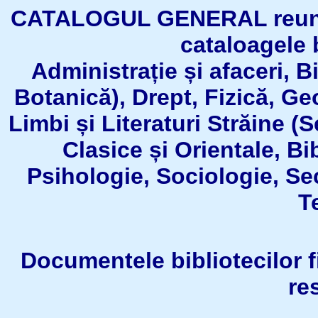
CATALOGUL GENERAL reuneşt
cataloagele b
Administrație și afaceri, B
Botanică), Drept, Fizică, Geo
Limbi și Literaturi Străine (
Clasice și Orientale, Bi
Psihologie, Sociologie, Se
T
Documentele bibliotecilor fil
re