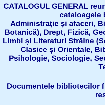
CATALOGUL GENERAL reuneşt
cataloagele b
Administrație și afaceri, B
Botanică), Drept, Fizică, Geo
Limbi și Literaturi Străine (
Clasice și Orientale, Bi
Psihologie, Sociologie, Se
T
Documentele bibliotecilor fil
re