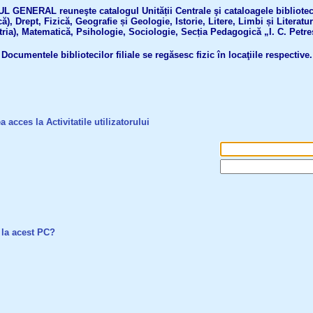
GENERAL reuneşte catalogul Unității Centrale şi cataloagele bibliotecil
ă), Drept, Fizică, Geografie și Geologie, Istorie, Litere, Limbi și Literatu
tria), Matematică, Psihologie, Sociologie, Secția Pedagogică „I. C. Petre
Documentele bibliotecilor filiale se regăsesc fizic în locaţiile respective.
a acces la Activitatile utilizatorului
 la acest PC?