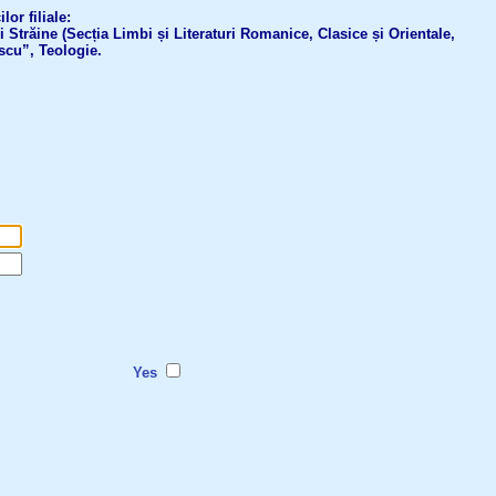
or filiale:
ri Străine (Secția Limbi și Literaturi Romanice, Clasice și Orientale,
scu”, Teologie.
Yes