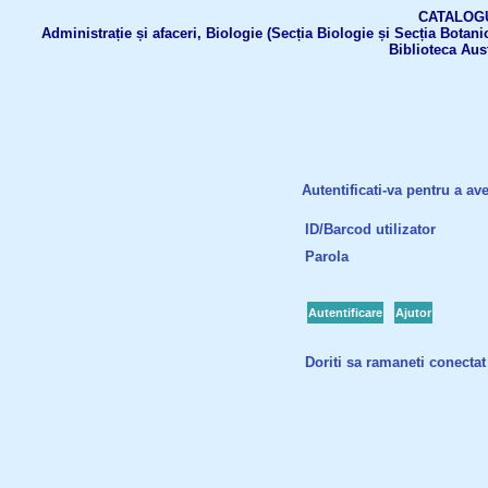
CATALOGUL 
Administrație și afaceri, Biologie (Secția Biologie și Secția Botanic
Biblioteca Aus
Autentificati-va pentru a ave
ID/Barcod utilizator
Parola
Autentificare
Ajutor
Doriti sa ramaneti conectat