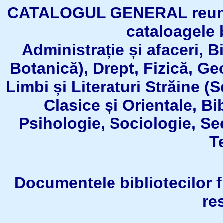
CATALOGUL GENERAL reuneşt
cataloagele b
Administrație și afaceri, B
Botanică), Drept, Fizică, Geo
Limbi și Literaturi Străine (
Clasice și Orientale, Bi
Psihologie, Sociologie, Se
T
Documentele bibliotecilor fil
re