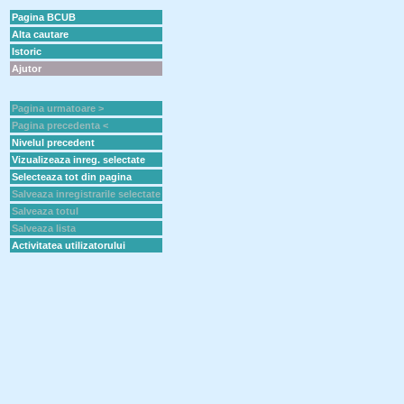
Pagina BCUB
Alta cautare
Istoric
Ajutor
Pagina urmatoare >
Pagina precedenta <
Nivelul precedent
Vizualizeaza inreg. selectate
Selecteaza tot din pagina
Salveaza inregistrarile selectate
Salveaza totul
Salveaza lista
Activitatea utilizatorului