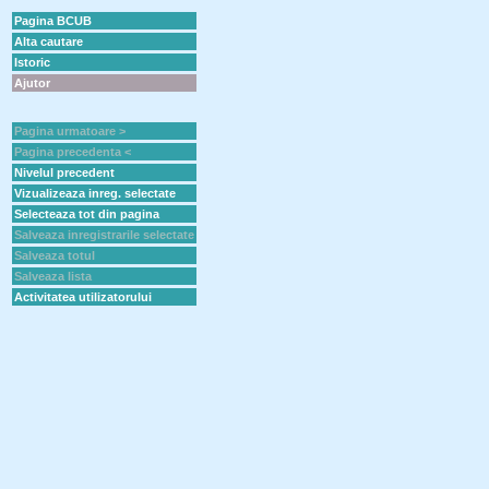
Pagina BCUB
Alta cautare
Istoric
Ajutor
Pagina urmatoare >
Pagina precedenta <
Nivelul precedent
Vizualizeaza inreg. selectate
Selecteaza tot din pagina
Salveaza inregistrarile selectate
Salveaza totul
Salveaza lista
Activitatea utilizatorului