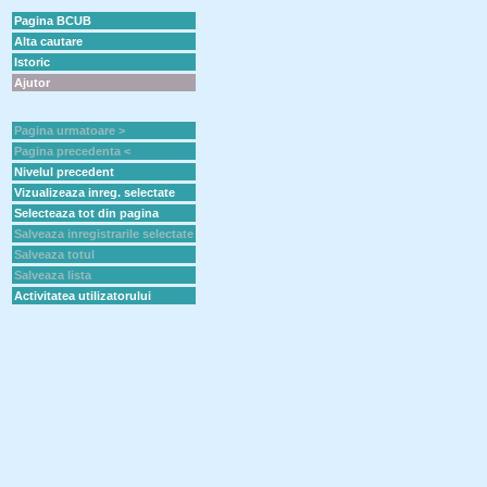
Pagina BCUB
Alta cautare
Istoric
Ajutor
Pagina urmatoare >
Pagina precedenta <
Nivelul precedent
Vizualizeaza inreg. selectate
Selecteaza tot din pagina
Salveaza inregistrarile selectate
Salveaza totul
Salveaza lista
Activitatea utilizatorului