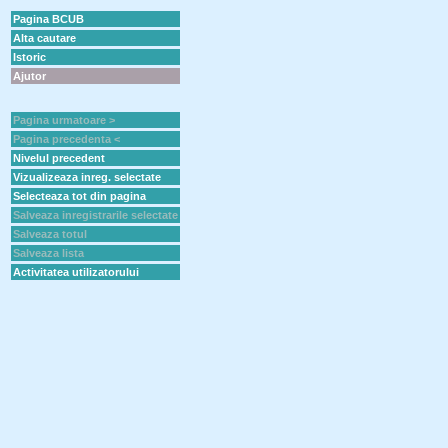
Pagina BCUB
Alta cautare
Istoric
Ajutor
Pagina urmatoare >
Pagina precedenta <
Nivelul precedent
Vizualizeaza inreg. selectate
Selecteaza tot din pagina
Salveaza inregistrarile selectate
Salveaza totul
Salveaza lista
Activitatea utilizatorului