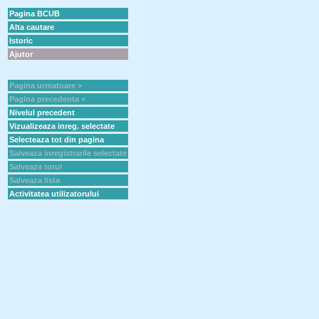
Pagina BCUB
Alta cautare
Istoric
Ajutor
Pagina urmatoare >
Pagina precedenta <
Nivelul precedent
Vizualizeaza inreg. selectate
Selecteaza tot din pagina
Salveaza inregistrarile selectate
Salveaza totul
Salveaza lista
Activitatea utilizatorului