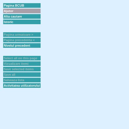
Pagina BCUB
Ajutor
Alta cautare
Istoric
Pagina urmatoare >
Pagina precedenta <
Nivelul precedent
Select all on this page
Vizualizare itemi
Save selected items
Save all
Salveaza lista
Activitatea utilizatorului