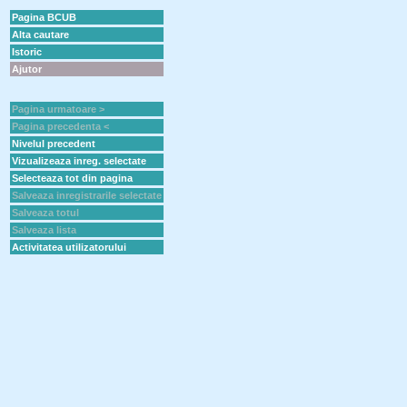
Pagina BCUB
Alta cautare
Istoric
Ajutor
Pagina urmatoare >
Pagina precedenta <
Nivelul precedent
Vizualizeaza inreg. selectate
Selecteaza tot din pagina
Salveaza inregistrarile selectate
Salveaza totul
Salveaza lista
Activitatea utilizatorului