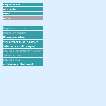
Pagina BCUB
Alta cautare
Istoric
Ajutor
Pagina urmatoare >
Pagina precedenta <
Nivelul precedent
Vizualizeaza inreg. selectate
Selecteaza tot din pagina
Salveaza inregistrarile selectate
Salveaza totul
Salveaza lista
Activitatea utilizatorului