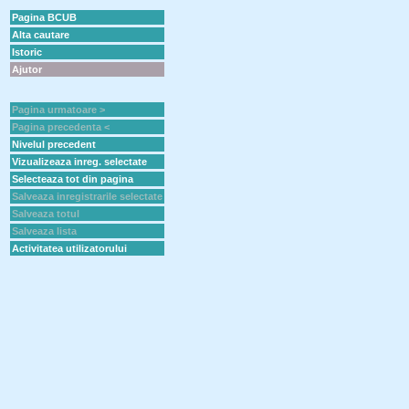
Pagina BCUB
Alta cautare
Istoric
Ajutor
Pagina urmatoare >
Pagina precedenta <
Nivelul precedent
Vizualizeaza inreg. selectate
Selecteaza tot din pagina
Salveaza inregistrarile selectate
Salveaza totul
Salveaza lista
Activitatea utilizatorului