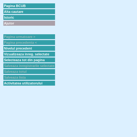
Pagina BCUB
Alta cautare
Istoric
Ajutor
Pagina urmatoare >
Pagina precedenta <
Nivelul precedent
Vizualizeaza inreg. selectate
Selecteaza tot din pagina
Salveaza inregistrarile selectate
Salveaza totul
Salveaza lista
Activitatea utilizatorului