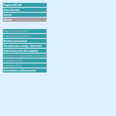
Pagina BCUB
Alta cautare
Istoric
Ajutor
Pagina urmatoare >
Pagina precedenta <
Nivelul precedent
Vizualizeaza inreg. selectate
Selecteaza tot din pagina
Salveaza inregistrarile selectate
Salveaza totul
Salveaza lista
Activitatea utilizatorului